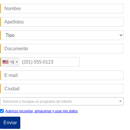
NOMBRE
*
APELLIDOS
*
TIPO_DOCUMENTO
*
DOCUMENTO
*
CELULAR
+1
*
EMAIL
*
CIUDAD
Fechas
Selecione o busque un programa de interés
de
inicio
Autorizo recopilar, almacenar y usar mis datos
*
Enviar